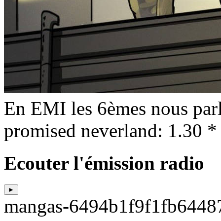
En EMI les 6èmes nous parl
promised neverland: 1.30 *
Ecouter l'émission radio
►
mangas-6494b1f9f1fb6448