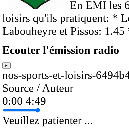
En EMI les 6è
loisirs qu'ils pratiquent: *
Labouheyre et Pissos: 1.45 
Ecouter l'émission radio
►
nos-sports-et-loisirs-649
Source / Auteur
0:00
4:49
Veuillez patienter ...