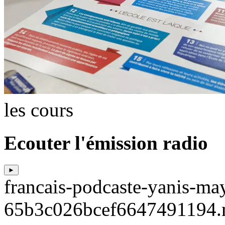
les cours
Ecouter l'émission radio
►
francais-podcaste-yanis-may
65b3c026bcef6647491194