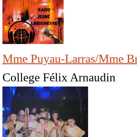
Mme Puyau-Larras/Mme Br
College Félix Arnaudin