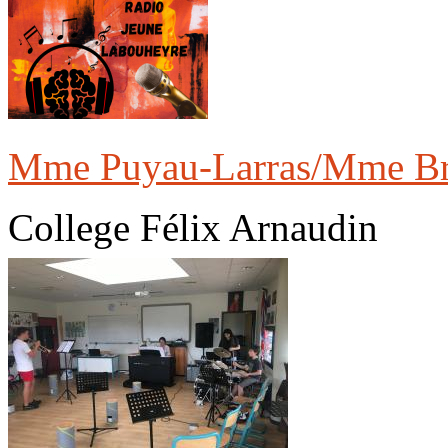
Mme Puyau-Larras/Mme Br
College Félix Arnaudin