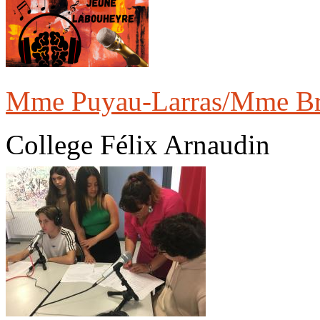
Mme Puyau-Larras/Mme Br
College Félix Arnaudin